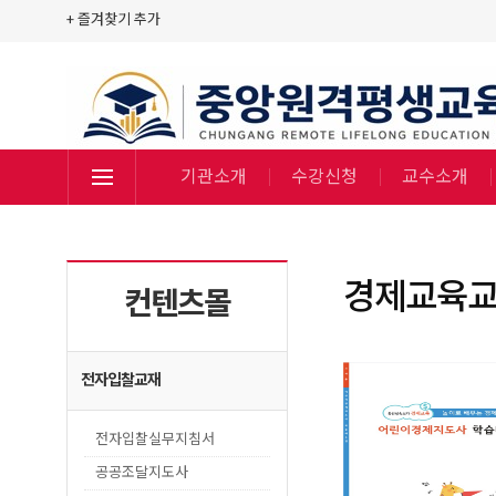
+ 즐겨찾기 추가
기관소개
수강신청
교수소개
경제교육
컨텐츠몰
전자입찰교재
전자입찰실무지침서
공공조달지도사