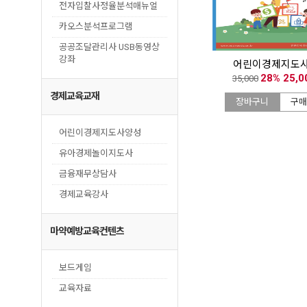
전자입찰사정율분석매뉴얼
카오스분석프로그램
공공조달관리사 USB동영상
강좌
어린이경제지도사 
28% 25,
35,000
경제교육교재
장바구니
구매
어린이경제지도사양성
유아경제놀이지도사
금융재무상담사
경제교육강사
마약예방교육컨텐츠
보드게임
교육자료