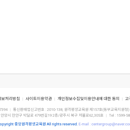
정보처리방침
사이트이용약관
개인정보수집및이용안내에 대한 동의
고
|
|
|
7394
통신판매업신고번호 : 2010-138, 원격평생교육원 제157호(동부교육지원청)
|
 안양시 만안구 박달로 479번길19 2층/광주시 북구 저불로62,305호
Tel : 1599-5
|
opyright 중앙원격평생교육원 All rights reserved.
E-mail : centergroup@naver.c