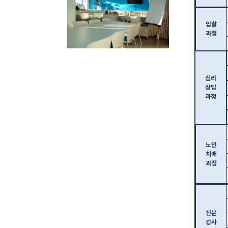
입찰
과정
심리
상담
과정
노인
치매
과정
전문
강사