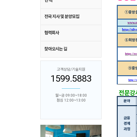
연 혁
①
중앙
전국 지사 및 분양모집
www.s
http://
sil
협력회사
⑤
희망
찾아오시는 길
https://e
⑨
중
고객상담/기술지원
1599.5883
http:/
전문강
월~금 09:00~18:00
점심 12:00~13:00
분야
금융
경제
과정