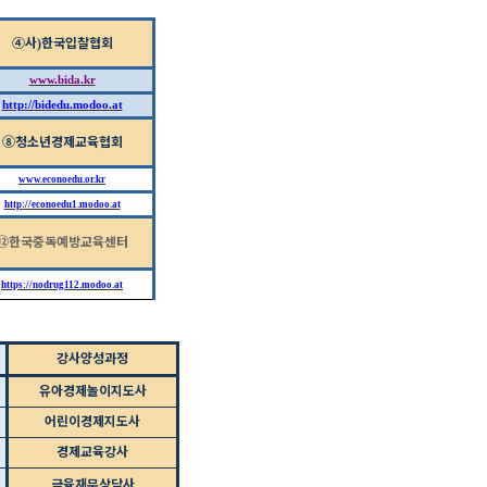
④
사
한국입찰협회
)
www.bida.kr
http://
bidedu.modoo.at
⑧
청소년경제교육협회
www.econoedu.or.kr
http://econoedu1.modoo.at
⑫
한국중독예방교육센터
https://nodrug112.modoo.at
강사양성과정
유아경제놀이지도사
어린이경제지도사
경제교육강사
금융재무상담사