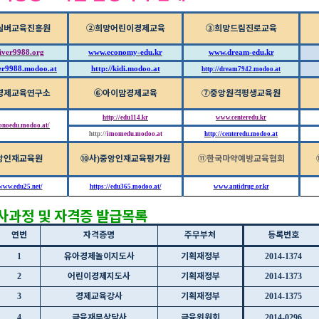
실버교육진흥원
②
희망어린이경제교육
③
희망드림진로교육
iver9988.org
www.economy-edu.kr
www.dream-edu.kr
ver9988.modoo.at
http://kidi.modoo.at
http://
dream7942.modoo.at
경제교육연구소
⑥
아이맘경제교육
⑦
중앙원격평생교육원
http://edu114.kr
www.centeredu.kr
conoedu.modoo.at/
http://
imomedu.modoo.at
http://centeredu.modoo.at
앙인재교육원
⑩
사
중앙인재교육평가원
⑪
한국마약예방교육협회
)
/www.edu25.net/
https://edu365.modoo.at/
www.antidrug.or.kr
사과정 및 자격증 발급목록
연번
자격증명
주무부처
등록번호
유아경제놀이지도사
기획재정부
1
2014-1374
어린이경제지도사
기획재정부
2
2014-1373
경제교육강사
기획재정부
3
2014-1375
금융재무상담사
금융위원회
4
2014-0296