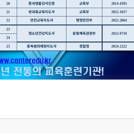
한국명품강사인증
교육부
20
2014-4595
방과후교육지도사
교육부
21
2022-1657
안전교육지도사
행정안전부
22
2022-2064
23
청소년건강지도사
문화체육관광부
2022-0710
24
중독범죄예방지도사
경찰청
25
2024-2222