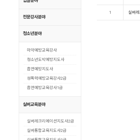
입찰분야
1
실버레
전문강사분야
청소년분야
마약예방교육강사
청소년도박예방지도사
흡연예방지도사
성폭력예방교육강사2급
흡연예방교육강사1급
실버교육분야
실버레크리에이션지도사2급
실버통합교육지도사2급
실버통합교육지도사1급