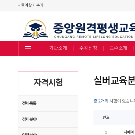
+ 즐겨찾기 추가
기관소개
수강신청
교수소개
실버교육
자격시험
총 2개의
시험이 있습니
전체목록
번호
경제분야
2
치매예