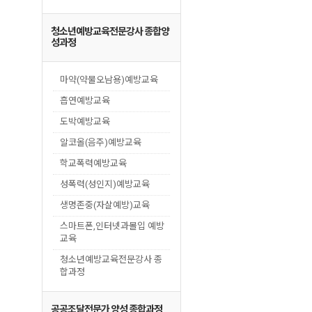
청소년예방교육전문강사 종합양
성과정
마약(약물오남용)예방교육
흡연예방교육
도박예방교육
알코올(음주)예방교육
학교폭력예방교육
성폭력(성인지)예방교육
생명존중(자살예방)교육
스마트폰,인터넷과몰입 예방
교육
청소년예방교육전문강사 종
합과정
공공조달전문가 양성 종합과정