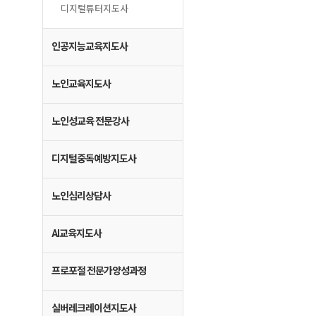
디지털튜터지도사
인공지능교육지도사
노인교육지도사
노인성교육 전문강사
디지털중독예방지도사
노인심리상담사
AI교육지도사
프로포절 전문가양성과정
실버레크레이션지도사