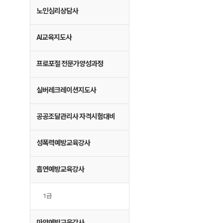
노인심리상담사
AI교육지도사
프로포절 전문가양성과정
실버레크레이션지도사
공공조달관리사 자격시험대비
성폭력예방교육강사
흡연예방교육강사
1급
마약예방교육강사