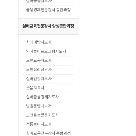
실버금융지도사
금융경제전문강사 종합과정
실버교육전문강사 양성종합과정
치매예방지도사
인지놀이프로그램지도사
노인교육지도사
노인심리상담사
실버건강지도사
웃음치료사
실버금융경제지도사
병원동행매니저
노인돌봄활동지도사
전통놀이지도사
실버교육전문강사 종합과정