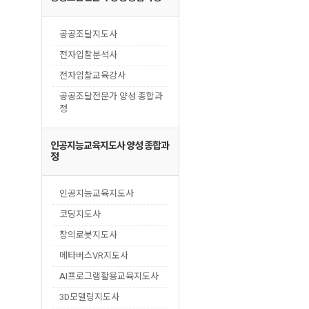
공공조달지도사
전자입찰분석사
전자입찰교육강사
공공조달전문가 양성 종합과
정
인공지능교육지도사 양성 종합과
정
인공지능교육지도사
코딩지도사
창의로봇지도사
메타버스VR지도사
AI프로그램활용교육지도사
3D모델링지도사