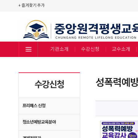
+ 즐겨찾기 추가
기관소개
수강신청
교수소개
성폭력예
수강신청
프리패스 신청
청소년예방교육분야