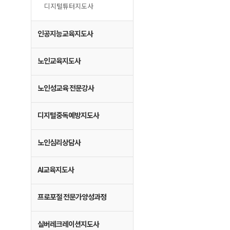
디지털튜터지도사
인공지능교육지도사
노인교육지도사
노인성교육 전문강사
디지털중독예방지도사
노인심리상담사
AI교육지도사
프로포절 전문가양성과정
실버레크레이션지도사