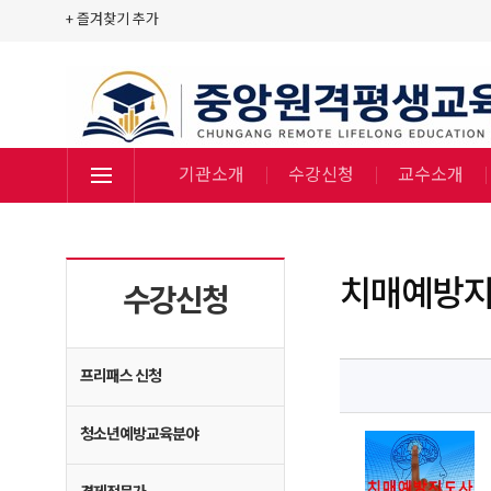
+ 즐겨찾기 추가
기관소개
수강신청
교수소개
치매예방
수강신청
프리패스 신청
청소년예방교육분야