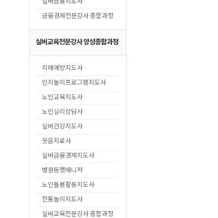
실버금융지도사
금융경제전문강사 종합과정
실버교육전문강사 양성종합과정
치매예방지도사
인지놀이프로그램지도사
노인교육지도사
노인심리상담사
실버건강지도사
웃음치료사
실버금융경제지도사
병원동행매니저
노인돌봄활동지도사
전통놀이지도사
실버교육전문강사 종합과정