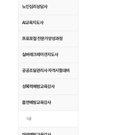
노인심리상담사
AI교육지도사
프로포절 전문가양성과정
실버레크레이션지도사
공공조달관리사 자격시험대비
성폭력예방교육강사
흡연예방교육강사
1급
마약예방교육강사