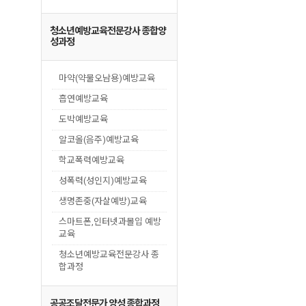
청소년예방교육전문강사 종합양
성과정
마약(약물오남용)예방교육
흡연예방교육
도박예방교육
알코올(음주)예방교육
학교폭력예방교육
성폭력(성인지)예방교육
생명존중(자살예방)교육
스마트폰,인터넷과몰입 예방
교육
청소년예방교육전문강사 종
합과정
공공조달전문가 양성 종합과정