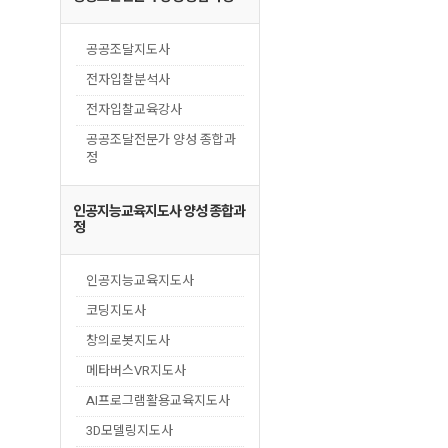
공공조달지도사
전자입찰분석사
전자입찰교육강사
공공조달전문가 양성 종합과
정
인공지능교육지도사 양성 종합과
정
인공지능교육지도사
코딩지도사
창의로봇지도사
메타버스VR지도사
AI프로그램활용교육지도사
3D모델링지도사