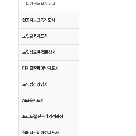
디지털튜터지도사
인공지능교육지도사
노인교육지도사
노인성교육 전문강사
디지털중독예방지도사
노인심리상담사
AI교육지도사
프로포절 전문가양성과정
실버레크레이션지도사