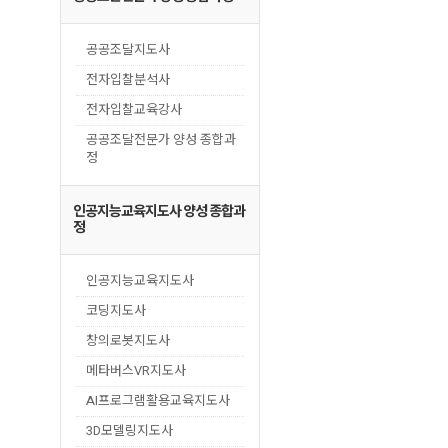
공공조달지도사
전자입찰분석사
전자입찰교육강사
공공조달전문가 양성 종합과
정
인공지능교육지도사 양성 종합과
정
인공지능교육지도사
코딩지도사
창의로봇지도사
메타버스VR지도사
AI프로그램활용교육지도사
3D모델링지도사