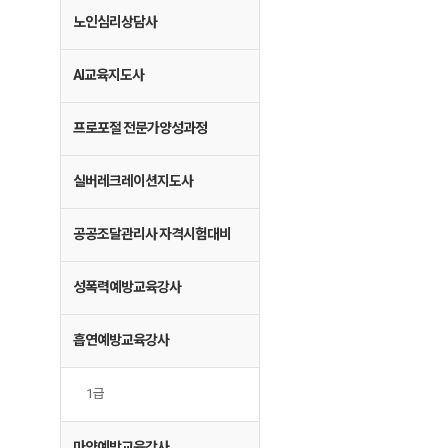
노인심리상담사
AI교육지도사
프로포절 전문가양성과정
실버레크레이션지도사
공공조달관리사 자격시험대비
성폭력예방교육강사
흡연예방교육강사
1급
마약예방교육강사