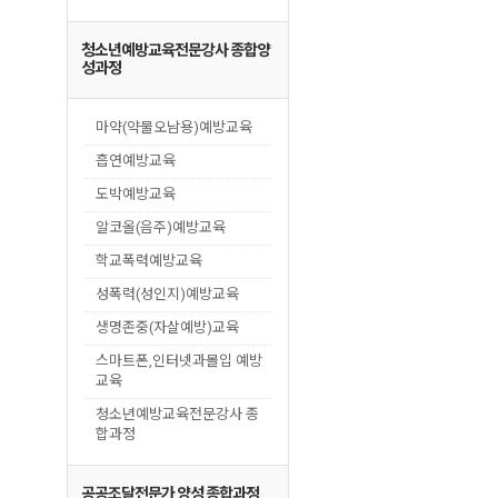
청소년예방교육전문강사 종합양
성과정
마약(약물오남용)예방교육
흡연예방교육
도박예방교육
알코올(음주)예방교육
학교폭력예방교육
성폭력(성인지)예방교육
생명존중(자살예방)교육
스마트폰,인터넷과몰입 예방
교육
청소년예방교육전문강사 종
합과정
공공조달전문가 양성 종합과정