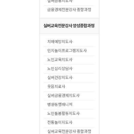
실버금융지도사
금융경제전문강사 종합과정
실버교육전문강사 양성종합과정
치매예방지도사
인지놀이프로그램지도사
노인교육지도사
노인심리상담사
실버건강지도사
웃음치료사
실버금융경제지도사
병원동행매니저
노인돌봄활동지도사
전통놀이지도사
실버교육전문강사 종합과정