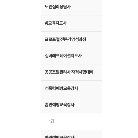
노인심리상담사
AI교육지도사
프로포절 전문가양성과정
실버레크레이션지도사
공공조달관리사 자격시험대비
성폭력예방교육강사
흡연예방교육강사
1급
마약예방교육강사